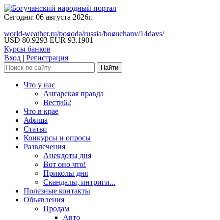
Сегодня: 06 августа 2026г.
world-weather.ru/pogoda/russia/boguchany/14days/
USD 80.9293
EUR 93.1901
Курсы банков
Вход
|
Регистрация
Что у нас
Ангарская правда
Вести62
Что в крае
Афиша
Статьи
Конкурсы и опросы
Развлечения
Анекдоты дня
Вот оно что!
Приколы дня
Скандалы, интриги...
Полезные контакты
Объявления
Продам
Авто