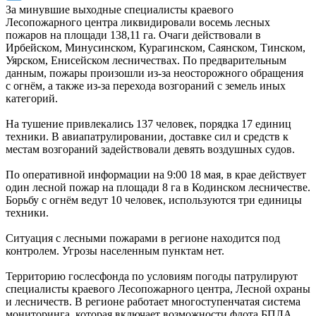
За минувшие выходные специалисты краевого
Лесопожарного центра ликвидировали восемь лесных
пожаров на площади 138,11 га. Очаги действовали в
Ирбейском, Минусинском, Курагинском, Саянском, Тинском,
Уярском, Енисейском лесничествах. По предварительным
данным, пожары произошли из-за неосторожного обращения
с огнём, а также из-за перехода возгораний с земель иных
категорий.
На тушение привлекались 137 человек, порядка 17 единиц
техники. В авиапатрулировании, доставке сил и средств к
местам возгораний задействовали девять воздушных судов.
По оперативной информации на 9:00 18 мая, в крае действует
один лесной пожар на площади 8 га в Кодинском лесничестве.
Борьбу с огнём ведут 10 человек, используются три единицы
техники.
Ситуация с лесными пожарами в регионе находится под
контролем. Угрозы населенным пунктам нет.
Территорию гослесфонда по условиям погоды патрулируют
специалисты краевого Лесопожарного центра, Лесной охраны
и лесничеств. В регионе работает многоступенчатая система
мониторинга, которая включает возможности флота БПЛА,