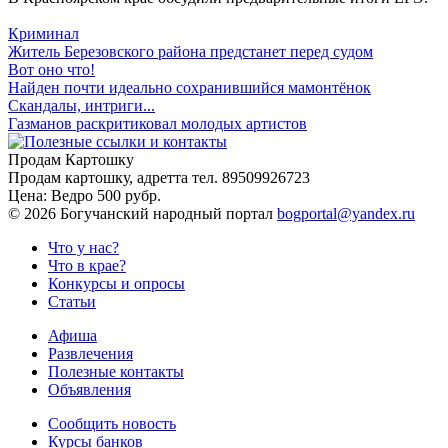
Криминал
Житель Березовского района предстанет перед судом
Вот оно что!
Найден почти идеально сохранившийся мамонтёнок
Скандалы, интриги...
Газманов раскритиковал молодых артистов
Продам Картошку
Продам картошку, адретта
тел. 89509926723
Цена:
Ведро 500 рубр.
©
2026 Богучанский народный портал
bogportal@yandex.ru
Что у нас?
Что в крае?
Конкурсы и опросы
Статьи
Афиша
Развлечения
Полезные контакты
Объявления
Сообщить новость
Курсы банков