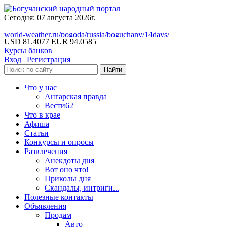
Сегодня: 07 августа 2026г.
world-weather.ru/pogoda/russia/boguchany/14days/
USD 81.4077
EUR 94.0585
Курсы банков
Вход
|
Регистрация
Что у нас
Ангарская правда
Вести62
Что в крае
Афиша
Статьи
Конкурсы и опросы
Развлечения
Анекдоты дня
Вот оно что!
Приколы дня
Скандалы, интриги...
Полезные контакты
Объявления
Продам
Авто