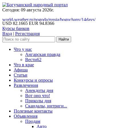
Сегодня: 09 августа 2026г.
world-weather.ru/pogoda/russia/boguchany/14days/
USD 82.1665
EUR 94.8366
Курсы банков
Вход
|
Регистрация
Что у нас
Ангарская правда
Вести62
Что в крае
Афиша
Статьи
Конкурсы и опросы
Развлечения
Анекдоты дня
Вот оно что!
Приколы дня
Скандалы, интриги...
Полезные контакты
Объявления
Продам
Авто