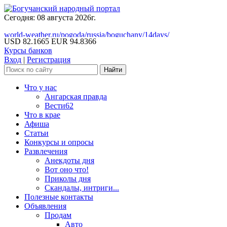
Сегодня: 08 августа 2026г.
world-weather.ru/pogoda/russia/boguchany/14days/
USD 82.1665
EUR 94.8366
Курсы банков
Вход
|
Регистрация
Что у нас
Ангарская правда
Вести62
Что в крае
Афиша
Статьи
Конкурсы и опросы
Развлечения
Анекдоты дня
Вот оно что!
Приколы дня
Скандалы, интриги...
Полезные контакты
Объявления
Продам
Авто