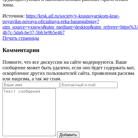
зоны.
Источник:
https://krsk.aif.ru/society/v-krasnoyarskom-krae-
poyavilas-novaya-oficialnaya-reka-barangabigay?
utm_source=yxnews&utm_medium=desktop&utm_referrer=https
4b7c-5da6-be37-5bb3e9b5e467
Печать страницы
Комментарии
Помните, что все дискуссии на сайте модерируются. Ваше
сообщение может быть удалено, если оно будет содержать мат,
оскорбление других пользователей сайта, проявления расизма
или нацизма, а так же спам.