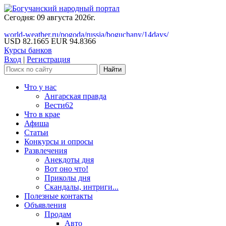
Сегодня: 09 августа 2026г.
world-weather.ru/pogoda/russia/boguchany/14days/
USD 82.1665
EUR 94.8366
Курсы банков
Вход
|
Регистрация
Что у нас
Ангарская правда
Вести62
Что в крае
Афиша
Статьи
Конкурсы и опросы
Развлечения
Анекдоты дня
Вот оно что!
Приколы дня
Скандалы, интриги...
Полезные контакты
Объявления
Продам
Авто