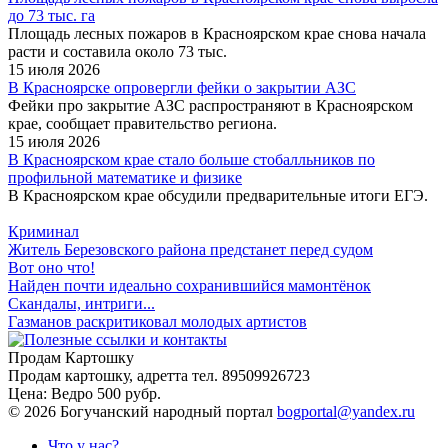
до 73 тыс. га
Площадь лесных пожаров в Красноярском крае снова начала
расти и составила около 73 тыс.
15 июля 2026
В Красноярске опровергли фейки о закрытии АЗС
Фейки про закрытие АЗС распространяют в Красноярском
крае, сообщает правительство региона.
15 июля 2026
В Красноярском крае стало больше стобалльников по
профильной математике и физике
В Красноярском крае обсудили предварительные итоги ЕГЭ.
Криминал
Житель Березовского района предстанет перед судом
Вот оно что!
Найден почти идеально сохранившийся мамонтёнок
Скандалы, интриги...
Газманов раскритиковал молодых артистов
Продам Картошку
Продам картошку, адретта
тел. 89509926723
Цена:
Ведро 500 рубр.
©
2026 Богучанский народный портал
bogportal@yandex.ru
Что у нас?