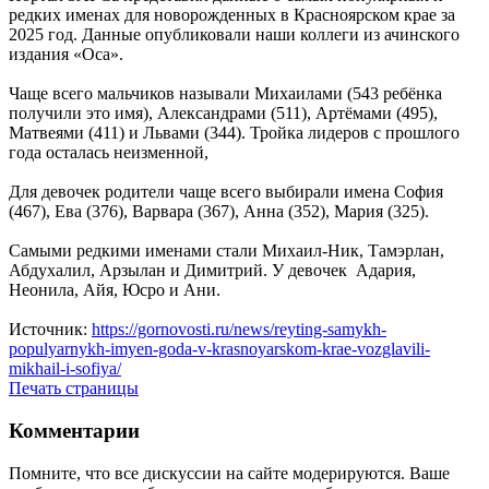
редких именах для новорожденных в Красноярском крае за
2025 год. Данные опубликовали наши коллеги из ачинского
издания «Оса».
Чаще всего мальчиков называли Михаилами (543 ребёнка
получили это имя), Александрами (511), Артёмами (495),
Матвеями (411) и Львами (344). Тройка лидеров с прошлого
года осталась неизменной,
Для девочек родители чаще всего выбирали имена София
(467), Ева (376), Варвара (367), Анна (352), Мария (325).
Самыми редкими именами стали Михаил-Ник, Тамэрлан,
Абдухалил, Арзылан и Димитрий. У девочек Адария,
Неонила, Айя, Юсро и Ани.
Источник:
https://gornovosti.ru/news/reyting-samykh-
populyarnykh-imyen-goda-v-krasnoyarskom-krae-vozglavili-
mikhail-i-sofiya/
Печать страницы
Комментарии
Помните, что все дискуссии на сайте модерируются. Ваше