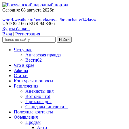
Сегодня: 08 августа 2026г.
world-weather.ru/pogoda/russia/boguchany/14days/
USD 82.1665
EUR 94.8366
Курсы банков
Вход
|
Регистрация
Что у нас
Ангарская правда
Вести62
Что в крае
Афиша
Статьи
Конкурсы и опросы
Развлечения
Анекдоты дня
Вот оно что!
Приколы дня
Скандалы, интриги...
Полезные контакты
Объявления
Продам
Авто