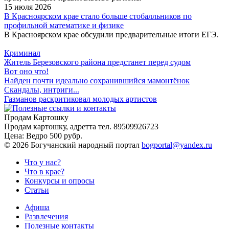
15 июля 2026
В Красноярском крае стало больше стобалльников по
профильной математике и физике
В Красноярском крае обсудили предварительные итоги ЕГЭ.
Криминал
Житель Березовского района предстанет перед судом
Вот оно что!
Найден почти идеально сохранившийся мамонтёнок
Скандалы, интриги...
Газманов раскритиковал молодых артистов
Продам Картошку
Продам картошку, адретта
тел. 89509926723
Цена:
Ведро 500 рубр.
©
2026 Богучанский народный портал
bogportal@yandex.ru
Что у нас?
Что в крае?
Конкурсы и опросы
Статьи
Афиша
Развлечения
Полезные контакты