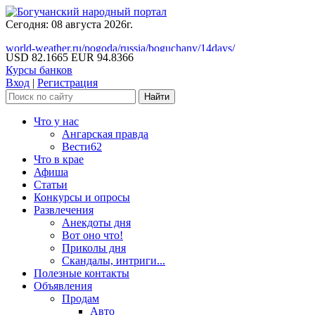
Сегодня: 08 августа 2026г.
world-weather.ru/pogoda/russia/boguchany/14days/
USD 82.1665
EUR 94.8366
Курсы банков
Вход
|
Регистрация
Что у нас
Ангарская правда
Вести62
Что в крае
Афиша
Статьи
Конкурсы и опросы
Развлечения
Анекдоты дня
Вот оно что!
Приколы дня
Скандалы, интриги...
Полезные контакты
Объявления
Продам
Авто