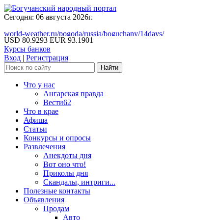
Сегодня: 06 августа 2026г.
world-weather.ru/pogoda/russia/boguchany/14days/
USD 80.9293
EUR 93.1901
Курсы банков
Вход
|
Регистрация
Что у нас
Ангарская правда
Вести62
Что в крае
Афиша
Статьи
Конкурсы и опросы
Развлечения
Анекдоты дня
Вот оно что!
Приколы дня
Скандалы, интриги...
Полезные контакты
Объявления
Продам
Авто