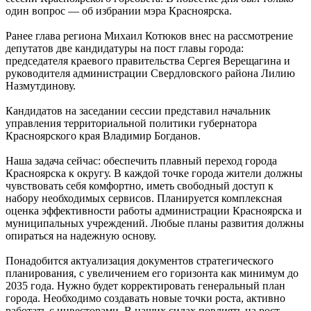
один вопрос — об избрании мэра Красноярска.
Ранее глава региона Михаил Котюков внес на рассмотрение
депутатов две кандидатуры на пост главы города:
председателя краевого правительства Сергея Верещагина и
руководителя администрации Свердловского района Лилию
Назмутдинову.
Кандидатов на заседании сессии представил начальник
управления территориальной политики губернатора
Красноярского края Владимир Богданов.
Наша задача сейчас: обеспечить плавный переход города
Красноярска к округу. В каждой точке города жители должны
чувствовать себя комфортно, иметь свободный доступ к
набору необходимых сервисов. Планируется комплексная
оценка эффективности работы администрации Красноярска и
муниципальных учреждений. Любые планы развития должны
опираться на надежную основу.
Понадобится актуализация документов стратегического
планирования, с увеличением его горизонта как минимум до
2035 года. Нужно будет корректировать генеральный план
города. Необходимо создавать новые точки роста, активно
работать с инвесторами. В наших силах повлиять на рост