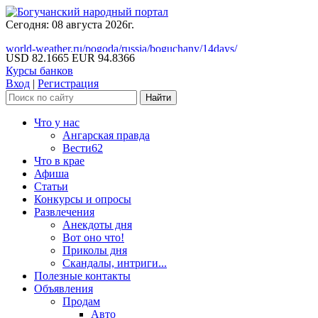
Сегодня: 08 августа 2026г.
world-weather.ru/pogoda/russia/boguchany/14days/
USD 82.1665
EUR 94.8366
Курсы банков
Вход
|
Регистрация
Что у нас
Ангарская правда
Вести62
Что в крае
Афиша
Статьи
Конкурсы и опросы
Развлечения
Анекдоты дня
Вот оно что!
Приколы дня
Скандалы, интриги...
Полезные контакты
Объявления
Продам
Авто