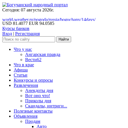
Сегодня: 07 августа 2026г.
world-weather.ru/pogoda/russia/boguchany/14days/
USD 81.4077
EUR 94.0585
Курсы банков
Вход
|
Регистрация
Что у нас
Ангарская правда
Вести62
Что в крае
Афиша
Статьи
Конкурсы и опросы
Развлечения
Анекдоты дня
Вот оно что!
Приколы дня
Скандалы, интриги...
Полезные контакты
Объявления
Продам
Авто