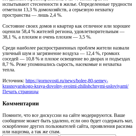
испытывают стесненности в жилье. Определенные трудности
отметили 13,3 % домохозяйств, а серьезную нехватку
пространства — лишь 2,4 %.
Состояние своих домов и квартир как отличное или хорошее
оценили 58,4 % жителей региона, удовлетворительным —
38,1 %, а плохим и очень плохим — 3,5 %.
Среди наиболее распространенных проблем жители назвали
уличный шум и загрязнение воздуха — 12,4 %, громких
соседей — 10,8 % и плохое освещение во дворах и подъездах
8,7 %. Реже упоминались сырость, насекомые и нехватка
тепла.
Источник:
https://gornovosti.ru/news/bolee-80-semey-
krasnoyarskogo-kraya-dovolny-svoimi-zhilishchnymi-usloviyami/
Печать страницы
Комментарии
Помните, что все дискуссии на сайте модерируются. Ваше
сообщение может быть удалено, если оно будет содержать мат,
оскорбление других пользователей сайта, проявления расизма
или нацизма, а так же спам.