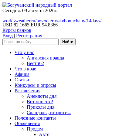
Сегодня: 09 августа 2026г.
world-weather.ru/pogoda/russia/boguchany/14days/
USD 82.1665
EUR 94.8366
Курсы банков
Вход
|
Регистрация
Что у нас
Ангарская правда
Вести62
Что в крае
Афиша
Статьи
Конкурсы и опросы
Развлечения
Анекдоты дня
Вот оно что!
Приколы дня
Скандалы, интриги...
Полезные контакты
Объявления
Продам
Авто