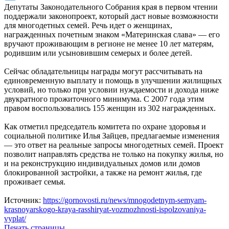
Депутаты Законодательного Собрания края в первом чтении
поддержали законопроект, который даст новые возможности
для многодетных семей. Речь идет о женщинах,
награжденных почетным знаком «Материнская слава» — его
вручают проживающим в регионе не менее 10 лет матерям,
родившим или усыновившим семерых и более детей.
Сейчас обладательницы награды могут рассчитывать на
единовременную выплату и помощь в улучшении жилищных
условий, но только при условии нуждаемости и дохода ниже
двукратного прожиточного минимума. С 2007 года этим
правом воспользовались 155 женщин из 302 награжденных.
Как отметил председатель комитета по охране здоровья и
социальной политике Илья Зайцев, предлагаемые изменения
— это ответ на реальные запросы многодетных семей. Проект
позволит направлять средства не только на покупку жилья, но
и на реконструкцию индивидуальных домов или домов
блокированной застройки, а также на ремонт жилья, где
проживает семья.
Источник:
https://gornovosti.ru/news/mnogodetnym-semyam-
krasnoyarskogo-kraya-rasshiryat-vozmozhnosti-ispolzovaniya-
vyplat/
Печать страницы