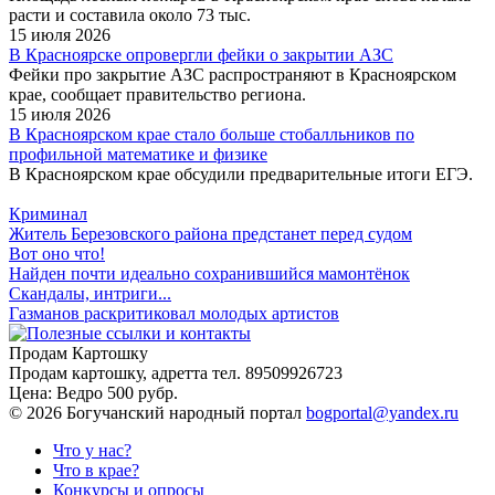
расти и составила около 73 тыс.
15 июля 2026
В Красноярске опровергли фейки о закрытии АЗС
Фейки про закрытие АЗС распространяют в Красноярском
крае, сообщает правительство региона.
15 июля 2026
В Красноярском крае стало больше стобалльников по
профильной математике и физике
В Красноярском крае обсудили предварительные итоги ЕГЭ.
Криминал
Житель Березовского района предстанет перед судом
Вот оно что!
Найден почти идеально сохранившийся мамонтёнок
Скандалы, интриги...
Газманов раскритиковал молодых артистов
Продам Картошку
Продам картошку, адретта
тел. 89509926723
Цена:
Ведро 500 рубр.
©
2026 Богучанский народный портал
bogportal@yandex.ru
Что у нас?
Что в крае?
Конкурсы и опросы