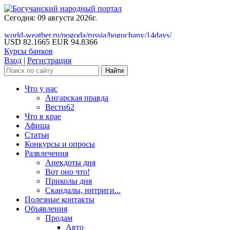
Сегодня: 09 августа 2026г.
world-weather.ru/pogoda/russia/boguchany/14days/
USD 82.1665
EUR 94.8366
Курсы банков
Вход
|
Регистрация
Что у нас
Ангарская правда
Вести62
Что в крае
Афиша
Статьи
Конкурсы и опросы
Развлечения
Анекдоты дня
Вот оно что!
Приколы дня
Скандалы, интриги...
Полезные контакты
Объявления
Продам
Авто