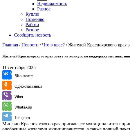
Недвижимость
Разное
Куплю
Поменяю
Работа
Разное
Сообщить новость
Главная
/
Новости
/
Что в крае?
/
Жителей Красноярского края з
Жителей Красноярского края зовут на конкурс по поддержке местных ин
11 сентября 2025
ВКонтакте
Одноклассники
Viber
WhatsApp
Telegram
Минфин Красноярского края приглашает муниципалитеты приня
одобренные жителями муниципалитетов, а также полный пакет