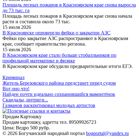
Площадь лесных пожаров в Красноярском крае снова выросла
до 73 тыс. га
Площадь лесных пожаров в Красноярском крае снова начала
расти и составила около 73 тыс.
15 июля 2026
В Красноярске опровергли фейки о закрытии АЗС
Фейки про закрытие АЗС распространяют в Красноярском
крае, сообщает правительство региона.
15 июля 2026
В Красноярском крае стало больше стобалльников по
профильной математике и физике
В Красноярском крае обсудили предварительные итоги ЕГЭ.
Криминал
Житель Березовского района предстанет перед судом
Вот оно что!
Найден почти идеально сохранившийся мамонтёнок
Скандалы, интриги...
Газманов раскритиковал молодых артистов
Продам Картошку
Продам картошку, адретта
тел. 89509926723
Цена:
Ведро 500 рубр.
©
2026 Богучанский народный портал
bogportal@yandex.ru