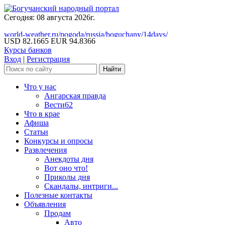
Сегодня: 08 августа 2026г.
world-weather.ru/pogoda/russia/boguchany/14days/
USD 82.1665
EUR 94.8366
Курсы банков
Вход
|
Регистрация
Что у нас
Ангарская правда
Вести62
Что в крае
Афиша
Статьи
Конкурсы и опросы
Развлечения
Анекдоты дня
Вот оно что!
Приколы дня
Скандалы, интриги...
Полезные контакты
Объявления
Продам
Авто