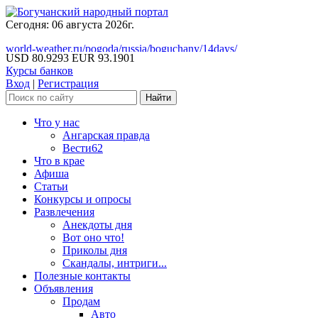
Сегодня: 06 августа 2026г.
world-weather.ru/pogoda/russia/boguchany/14days/
USD 80.9293
EUR 93.1901
Курсы банков
Вход
|
Регистрация
Что у нас
Ангарская правда
Вести62
Что в крае
Афиша
Статьи
Конкурсы и опросы
Развлечения
Анекдоты дня
Вот оно что!
Приколы дня
Скандалы, интриги...
Полезные контакты
Объявления
Продам
Авто