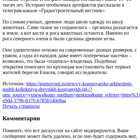
тысяч лет. Историю необычных артефактов рассказали в
телеграм-канале «Градостроительный вестник».
По словам ученых, древние люди шили одежду из шкур
животных. Сами ткани не сохранились – органика разлагается
в земле, а вот кости и рога животных остаются. Именно из
рога северного оленя и были сделаны древние иглы.
Они удивительно похожи на современные: разных размеров, с
ушком, а одна из находок даже имеет поперечные насечки –
возможно, это была «подпись» владельца. Подобные
открытия помогают по крупицам восстановить быт первых
жителей берегов Енисея, говорят исследователи.
Источник:
https://gornovosti.ru/news/v-krasnoyarske-arkheologi-
nashli-kollektsiyu-drevnikh-kostyanykh-igl-/?
utm_source=yxnews&utm_medium=desktop&utm_referrer=https
e9dd-579b-8370-b785b540e8aa
Печать страницы
Комментарии
Помните, что все дискуссии на сайте модерируются. Ваше
сообщение может быть удалено, если оно будет содержать мат,