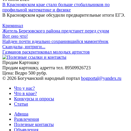
В Красноярском крае стало больше стобалльников по
профильной математике и физике
В Красноярском крае обсудили предварительные итоги ЕГЭ.
Криминал
Житель Березовского района предстанет перед судом
Вот оно что!
Найден почти идеально сохранившийся мамонтёнок
Скандалы, интриги...
Газманов раскритиковал молодых артистов
Продам Картошку
Продам картошку, адретта
тел. 89509926723
Цена:
Ведро 500 рубр.
©
2026 Богучанский народный портал
bogportal@yandex.ru
Что у нас?
Что в крае?
Конкурсы и опросы
Статьи
Афиша
Развлечения
Полезные контакты
Объявления