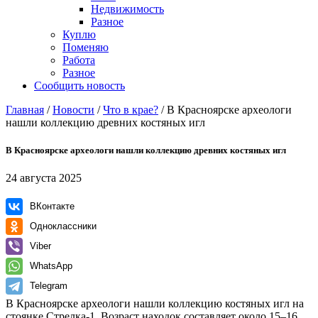
Недвижимость
Разное
Куплю
Поменяю
Работа
Разное
Сообщить новость
Главная
/
Новости
/
Что в крае?
/
В Красноярске археологи
нашли коллекцию древних костяных игл
В Красноярске археологи нашли коллекцию древних костяных игл
24 августа 2025
ВКонтакте
Одноклассники
Viber
WhatsApp
Telegram
В Красноярске археологи нашли коллекцию костяных игл на
стоянке Стрелка-1. Возраст находок составляет около 15–16