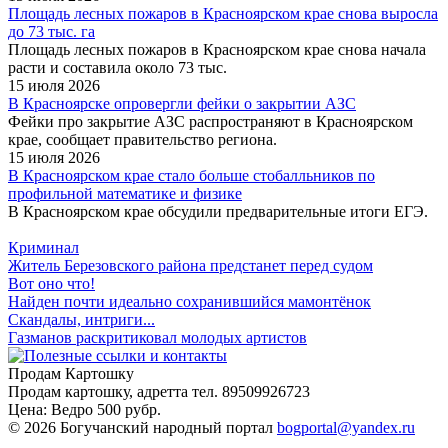
Площадь лесных пожаров в Красноярском крае снова выросла
до 73 тыс. га
Площадь лесных пожаров в Красноярском крае снова начала
расти и составила около 73 тыс.
15 июля 2026
В Красноярске опровергли фейки о закрытии АЗС
Фейки про закрытие АЗС распространяют в Красноярском
крае, сообщает правительство региона.
15 июля 2026
В Красноярском крае стало больше стобалльников по
профильной математике и физике
В Красноярском крае обсудили предварительные итоги ЕГЭ.
Криминал
Житель Березовского района предстанет перед судом
Вот оно что!
Найден почти идеально сохранившийся мамонтёнок
Скандалы, интриги...
Газманов раскритиковал молодых артистов
Продам Картошку
Продам картошку, адретта
тел. 89509926723
Цена:
Ведро 500 рубр.
©
2026 Богучанский народный портал
bogportal@yandex.ru