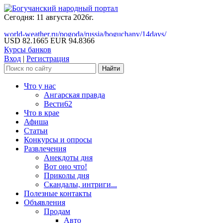
Сегодня: 11 августа 2026г.
world-weather.ru/pogoda/russia/boguchany/14days/
USD 82.1665
EUR 94.8366
Курсы банков
Вход
|
Регистрация
Что у нас
Ангарская правда
Вести62
Что в крае
Афиша
Статьи
Конкурсы и опросы
Развлечения
Анекдоты дня
Вот оно что!
Приколы дня
Скандалы, интриги...
Полезные контакты
Объявления
Продам
Авто