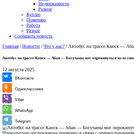
Недвижимость
Разное
Куплю
Поменяю
Работа
Разное
Сообщить новость
Главная
/
Новости
/
Что у нас?
/
Автобус на трассе Канск — Аба
Автобус на трассе Канск — Абан — Богучаны мог опрокинуться из-за спя
12 августа 2025
ВКонтакте
Одноклассники
Viber
WhatsApp
Telegram
Прокуратура организовала проверку в связи с опрокидыванием