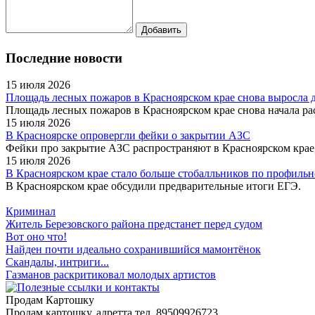
Последние новости
15 июля 2026
Площадь лесных пожаров в Красноярском крае снова выросла до
Площадь лесных пожаров в Красноярском крае снова начала рас
15 июля 2026
В Красноярске опровергли фейки о закрытии АЗС
Фейки про закрытие АЗС распространяют в Красноярском крае,
15 июля 2026
В Красноярском крае стало больше стобалльников по профильн
В Красноярском крае обсудили предварительные итоги ЕГЭ.
Криминал
Житель Березовского района предстанет перед судом
Вот оно что!
Найден почти идеально сохранившийся мамонтёнок
Скандалы, интриги...
Газманов раскритиковал молодых артистов
Продам Картошку
Продам картошку, адретта
тел. 89509926723