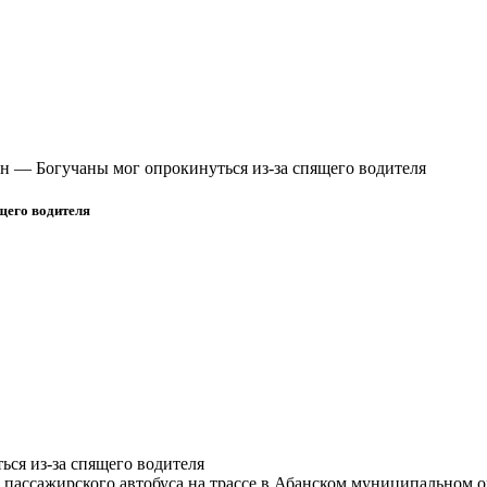
н — Богучаны мог опрокинуться из-за спящего водителя
щего водителя
 пассажирского автобуса на трассе в Абанском муниципальном о