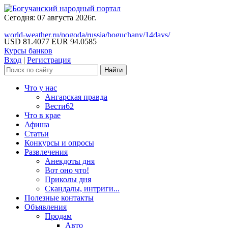
Сегодня: 07 августа 2026г.
world-weather.ru/pogoda/russia/boguchany/14days/
USD 81.4077
EUR 94.0585
Курсы банков
Вход
|
Регистрация
Что у нас
Ангарская правда
Вести62
Что в крае
Афиша
Статьи
Конкурсы и опросы
Развлечения
Анекдоты дня
Вот оно что!
Приколы дня
Скандалы, интриги...
Полезные контакты
Объявления
Продам
Авто