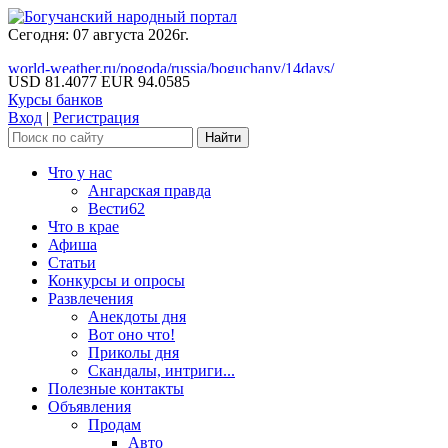
Сегодня: 07 августа 2026г.
world-weather.ru/pogoda/russia/boguchany/14days/
USD 81.4077
EUR 94.0585
Курсы банков
Вход
|
Регистрация
Что у нас
Ангарская правда
Вести62
Что в крае
Афиша
Статьи
Конкурсы и опросы
Развлечения
Анекдоты дня
Вот оно что!
Приколы дня
Скандалы, интриги...
Полезные контакты
Объявления
Продам
Авто