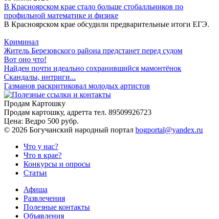
В Красноярском крае стало больше стобалльников по
профильной математике и физике
В Красноярском крае обсудили предварительные итоги ЕГЭ.
Криминал
Житель Березовского района предстанет перед судом
Вот оно что!
Найден почти идеально сохранившийся мамонтёнок
Скандалы, интриги...
Газманов раскритиковал молодых артистов
Продам Картошку
Продам картошку, адретта
тел. 89509926723
Цена:
Ведро 500 рубр.
©
2026 Богучанский народный портал
bogportal@yandex.ru
Что у нас?
Что в крае?
Конкурсы и опросы
Статьи
Афиша
Развлечения
Полезные контакты
Объявления