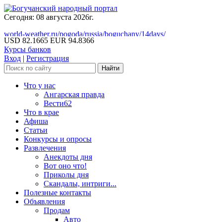
Сегодня: 08 августа 2026г.
world-weather.ru/pogoda/russia/boguchany/14days/
USD 82.1665
EUR 94.8366
Курсы банков
Вход
|
Регистрация
Что у нас
Ангарская правда
Вести62
Что в крае
Афиша
Статьи
Конкурсы и опросы
Развлечения
Анекдоты дня
Вот оно что!
Приколы дня
Скандалы, интриги...
Полезные контакты
Объявления
Продам
Авто