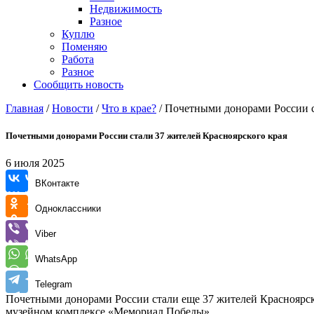
Недвижимость
Разное
Куплю
Поменяю
Работа
Разное
Сообщить новость
Главная
/
Новости
/
Что в крае?
/
Почетными донорами России с
Почетными донорами России стали 37 жителей Красноярского края
6 июля 2025
ВКонтакте
Одноклассники
Viber
WhatsApp
Telegram
Почетными донорами России стали еще 37 жителей Красноярско
музейном комплексе «Мемориал Победы».