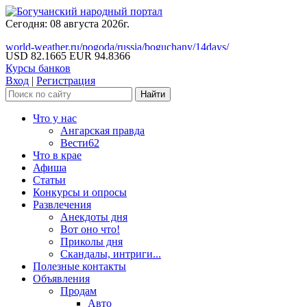
Сегодня: 08 августа 2026г.
world-weather.ru/pogoda/russia/boguchany/14days/
USD 82.1665
EUR 94.8366
Курсы банков
Вход
|
Регистрация
Что у нас
Ангарская правда
Вести62
Что в крае
Афиша
Статьи
Конкурсы и опросы
Развлечения
Анекдоты дня
Вот оно что!
Приколы дня
Скандалы, интриги...
Полезные контакты
Объявления
Продам
Авто