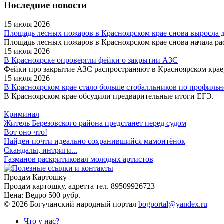
Последние новости
15 июля 2026
Площадь лесных пожаров в Красноярском крае снова выросла до
Площадь лесных пожаров в Красноярском крае снова начала рас
15 июля 2026
В Красноярске опровергли фейки о закрытии АЗС
Фейки про закрытие АЗС распространяют в Красноярском крае,
15 июля 2026
В Красноярском крае стало больше стобалльников по профильн
В Красноярском крае обсудили предварительные итоги ЕГЭ.
Криминал
Житель Березовского района предстанет перед судом
Вот оно что!
Найден почти идеально сохранившийся мамонтёнок
Скандалы, интриги...
Газманов раскритиковал молодых артистов
Продам Картошку
Продам картошку, адретта
тел. 89509926723
Цена:
Ведро 500 рубр.
©
2026 Богучанский народный портал
bogportal@yandex.ru
Что у нас?