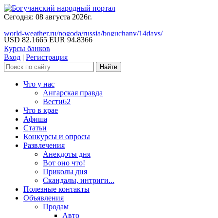
Сегодня: 08 августа 2026г.
world-weather.ru/pogoda/russia/boguchany/14days/
USD 82.1665
EUR 94.8366
Курсы банков
Вход
|
Регистрация
Что у нас
Ангарская правда
Вести62
Что в крае
Афиша
Статьи
Конкурсы и опросы
Развлечения
Анекдоты дня
Вот оно что!
Приколы дня
Скандалы, интриги...
Полезные контакты
Объявления
Продам
Авто