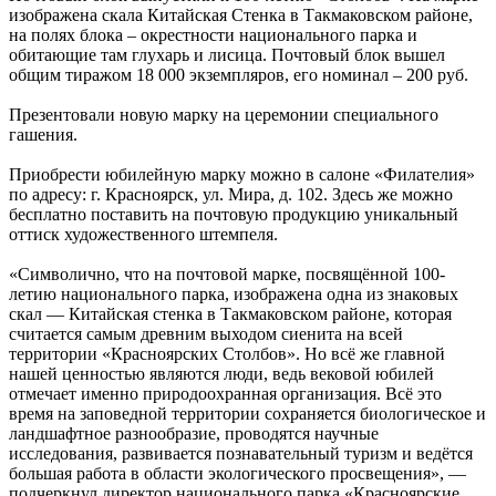
изображена скала Китайская Стенка в Такмаковском районе,
на полях блока – окрестности национального парка и
обитающие там глухарь и лисица. Почтовый блок вышел
общим тиражом 18 000 экземпляров, его номинал – 200 руб.
Презентовали новую марку на церемонии специального
гашения.
Приобрести юбилейную марку можно в салоне «Филателия»
по адресу: г. Красноярск, ул. Мира, д. 102. Здесь же можно
бесплатно поставить на почтовую продукцию уникальный
оттиск художественного штемпеля.
«Символично, что на почтовой марке, посвящённой 100-
летию национального парка, изображена одна из знаковых
скал — Китайская стенка в Такмаковском районе, которая
считается самым древним выходом сиенита на всей
территории «Красноярских Столбов». Но всё же главной
нашей ценностью являются люди, ведь вековой юбилей
отмечает именно природоохранная организация. Всё это
время на заповедной территории сохраняется биологическое и
ландшафтное разнообразие, проводятся научные
исследования, развивается познавательный туризм и ведётся
большая работа в области экологического просвещения», —
подчеркнул директор национального парка «Красноярские