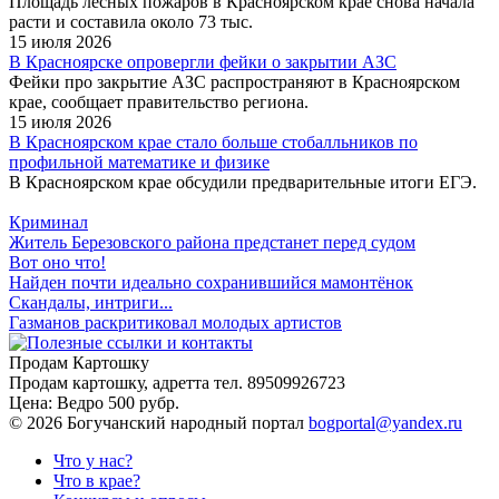
Площадь лесных пожаров в Красноярском крае снова начала
расти и составила около 73 тыс.
15 июля 2026
В Красноярске опровергли фейки о закрытии АЗС
Фейки про закрытие АЗС распространяют в Красноярском
крае, сообщает правительство региона.
15 июля 2026
В Красноярском крае стало больше стобалльников по
профильной математике и физике
В Красноярском крае обсудили предварительные итоги ЕГЭ.
Криминал
Житель Березовского района предстанет перед судом
Вот оно что!
Найден почти идеально сохранившийся мамонтёнок
Скандалы, интриги...
Газманов раскритиковал молодых артистов
Продам Картошку
Продам картошку, адретта
тел. 89509926723
Цена:
Ведро 500 рубр.
©
2026 Богучанский народный портал
bogportal@yandex.ru
Что у нас?
Что в крае?