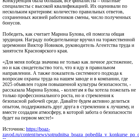
Конкуренция была большая, все финалисты – опытные
специалисты с высокой квалификацией. Их оценивали по
нескольким критериям: количество правильных ответов,
сохраненных жизней работников смены, число полученных
бонусов.
Победить, как считает Марина Булова, ей помогла общая
эрудиция. Награду победительнице вручил на торжественной
церемонии Виктор Новиков, руководитель Агентства труда и
занятости Красноярского края.
«Для меня победа значима не только как личное достижение,
но и как свидетельство того, что я иду в правильном
направлении. А также показатель системного подхода к
вопросам охраны труда на нашем заводе и в компании, где
2025 объявлен годом повышенной культуры безопасности, -
рассказала Марина Булова, - коллегам я бы хотела пожелать не
только профессионального роста, но и стремления к
безопасной рабочей среде. Давайте будем активно делиться
опытом, поддерживать друг друга в стремлении к лучшему, и
вместе создадим атмосферу, в которой забота о безопасности
будет на первом месте!»
Источник:
https://boaz-
zavod.ru/content/news/sotrudnitsa_boaza_pobedila_v_konkurse_po_o