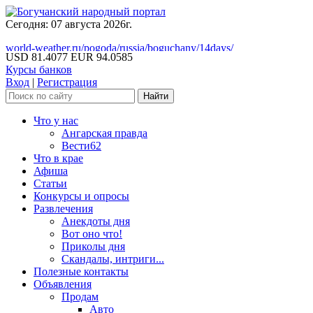
Сегодня: 07 августа 2026г.
world-weather.ru/pogoda/russia/boguchany/14days/
USD 81.4077
EUR 94.0585
Курсы банков
Вход
|
Регистрация
Что у нас
Ангарская правда
Вести62
Что в крае
Афиша
Статьи
Конкурсы и опросы
Развлечения
Анекдоты дня
Вот оно что!
Приколы дня
Скандалы, интриги...
Полезные контакты
Объявления
Продам
Авто