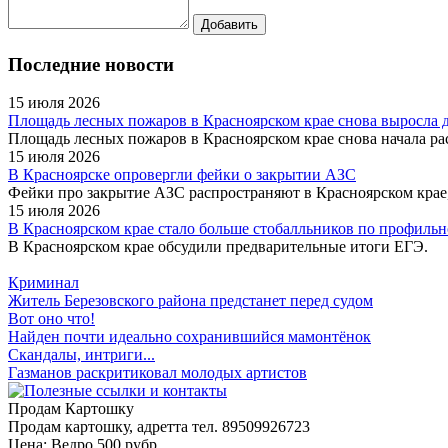
Последние новости
15 июля 2026
Площадь лесных пожаров в Красноярском крае снова выросла до
Площадь лесных пожаров в Красноярском крае снова начала рас
15 июля 2026
В Красноярске опровергли фейки о закрытии АЗС
Фейки про закрытие АЗС распространяют в Красноярском крае,
15 июля 2026
В Красноярском крае стало больше стобалльников по профильн
В Красноярском крае обсудили предварительные итоги ЕГЭ.
Криминал
Житель Березовского района предстанет перед судом
Вот оно что!
Найден почти идеально сохранившийся мамонтёнок
Скандалы, интриги...
Газманов раскритиковал молодых артистов
Продам Картошку
Продам картошку, адретта
тел. 89509926723
Цена:
Ведро 500 рубр.