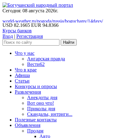
Сегодня: 08 августа 2026г.
world-weather.ru/pogoda/russia/boguchany/14days/
USD 82.1665
EUR 94.8366
Курсы банков
Вход
|
Регистрация
Что у нас
Ангарская правда
Вести62
Что в крае
Афиша
Статьи
Конкурсы и опросы
Развлечения
Анекдоты дня
Вот оно что!
Приколы дня
Скандалы, интриги...
Полезные контакты
Объявления
Продам
Авто