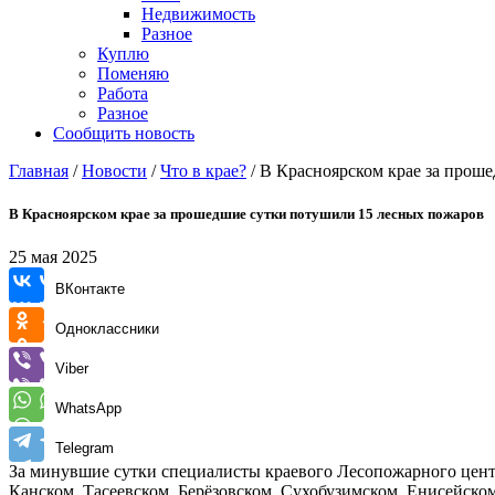
Недвижимость
Разное
Куплю
Поменяю
Работа
Разное
Сообщить новость
Главная
/
Новости
/
Что в крае?
/
В Красноярском крае за прош
В Красноярском крае за прошедшие сутки потушили 15 лесных пожаров
25 мая 2025
ВКонтакте
Одноклассники
Viber
WhatsApp
Telegram
За минувшие сутки специалисты краевого Лесопожарного цент
Канском, Тасеевском, Берёзовском, Сухобузимском, Енисейско