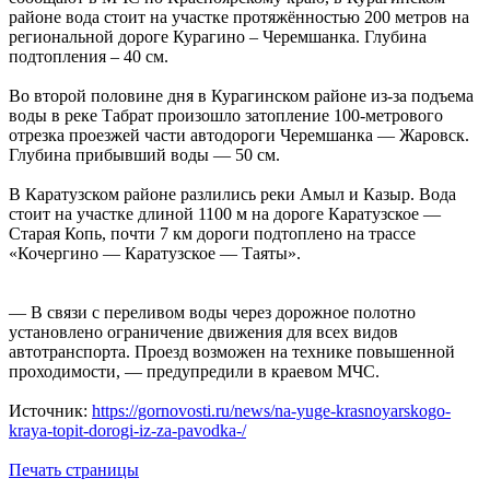
районе вода стоит на участке протяжённостью 200 метров на
региональной дороге Курагино – Черемшанка. Глубина
подтопления – 40 см.
Во второй половине дня в Курагинском районе из-за подъема
воды в реке Табрат произошло затопление 100-метрового
отрезка проезжей части автодороги Черемшанка — Жаровск.
Глубина прибывший воды — 50 см.
В Каратузском районе разлились реки Амыл и Казыр. Вода
стоит на участке длиной 1100 м на дороге Каратузское —
Старая Копь, почти 7 км дороги подтоплено на трассе
«Кочергино — Каратузское — Таяты».
— В связи с переливом воды через дорожное полотно
установлено ограничение движения для всех видов
автотранспорта. Проезд возможен на технике повышенной
проходимости, — предупредили в краевом МЧС.
Источник:
https://gornovosti.ru/news/na-yuge-krasnoyarskogo-
kraya-topit-dorogi-iz-za-pavodka-/
Печать страницы