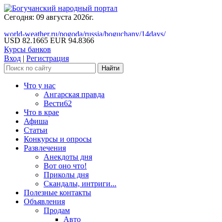
Сегодня: 09 августа 2026г.
world-weather.ru/pogoda/russia/boguchany/14days/
USD 82.1665
EUR 94.8366
Курсы банков
Вход
|
Регистрация
Что у нас
Ангарская правда
Вести62
Что в крае
Афиша
Статьи
Конкурсы и опросы
Развлечения
Анекдоты дня
Вот оно что!
Приколы дня
Скандалы, интриги...
Полезные контакты
Объявления
Продам
Авто