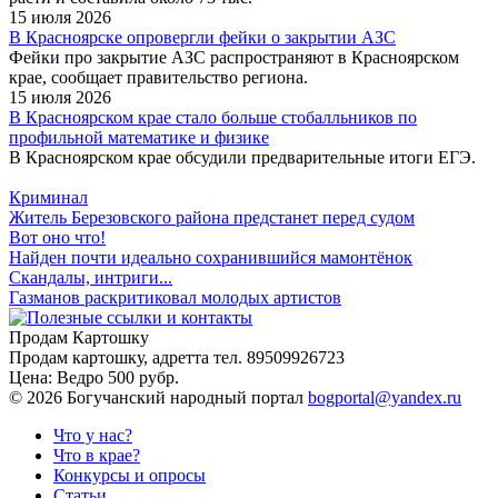
15 июля 2026
В Красноярске опровергли фейки о закрытии АЗС
Фейки про закрытие АЗС распространяют в Красноярском
крае, сообщает правительство региона.
15 июля 2026
В Красноярском крае стало больше стобалльников по
профильной математике и физике
В Красноярском крае обсудили предварительные итоги ЕГЭ.
Криминал
Житель Березовского района предстанет перед судом
Вот оно что!
Найден почти идеально сохранившийся мамонтёнок
Скандалы, интриги...
Газманов раскритиковал молодых артистов
Продам Картошку
Продам картошку, адретта
тел. 89509926723
Цена:
Ведро 500 рубр.
©
2026 Богучанский народный портал
bogportal@yandex.ru
Что у нас?
Что в крае?
Конкурсы и опросы
Статьи