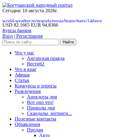
Сегодня: 10 августа 2026г.
world-weather.ru/pogoda/russia/boguchany/14days/
USD 82.1665
EUR 94.8366
Курсы банков
Вход
|
Регистрация
Что у нас
Ангарская правда
Вести62
Что в крае
Афиша
Статьи
Конкурсы и опросы
Развлечения
Анекдоты дня
Вот оно что!
Приколы дня
Скандалы, интриги...
Полезные контакты
Объявления
Продам
Авто