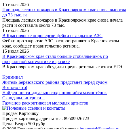
15 июля 2026
Площадь лесных пожаров в Красноярском крае снова выросла
до 73 тыс. га
Площадь лесных пожаров в Красноярском крае снова начала
расти и составила около 73 тыс.
15 июля 2026
В Красноярске опровергли фейки о закрытии АЗС
Фейки про закрытие АЗС распространяют в Красноярском
крае, сообщает правительство региона.
15 июля 2026
В Красноярском крае стало больше стобалльников по
профильной математике и физике
В Красноярском крае обсудили предварительные итоги ЕГЭ.
Криминал
Житель Березовского района предстанет перед судом
Вот оно что!
Найден почти идеально сохранившийся мамонтёнок
Скандалы, интриги...
Газманов раскритиковал молодых артистов
Продам Картошку
Продам картошку, адретта
тел. 89509926723
Цена:
Ведро 500 рубр.
©
2026 Богучанский народный портал
bogportal@yandex.ru