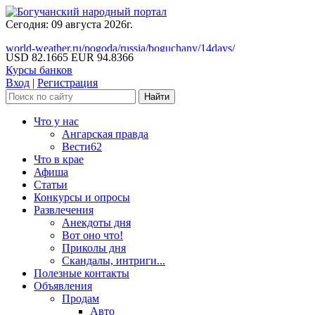
Сегодня: 09 августа 2026г.
world-weather.ru/pogoda/russia/boguchany/14days/
USD 82.1665
EUR 94.8366
Курсы банков
Вход
|
Регистрация
Что у нас
Ангарская правда
Вести62
Что в крае
Афиша
Статьи
Конкурсы и опросы
Развлечения
Анекдоты дня
Вот оно что!
Приколы дня
Скандалы, интриги...
Полезные контакты
Объявления
Продам
Авто