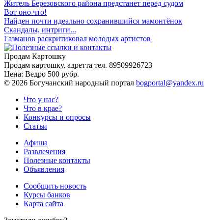
Житель Березовского района предстанет перед судом
Вот оно что!
Найден почти идеально сохранившийся мамонтёнок
Скандалы, интриги...
Газманов раскритиковал молодых артистов
Продам Картошку
Продам картошку, адретта
тел. 89509926723
Цена:
Ведро 500 рубр.
©
2026 Богучанский народный портал
bogportal@yandex.ru
Что у нас?
Что в крае?
Конкурсы и опросы
Статьи
Афиша
Развлечения
Полезные контакты
Объявления
Сообщить новость
Курсы банков
Карта сайта