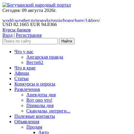
Сегодня: 09 августа 2026г.
world-weather.ru/pogoda/russia/boguchany/14days/
USD 82.1665
EUR 94.8366
Курсы банков
Вход
|
Регистрация
Что у нас
Ангарская правда
Вести62
Что в крае
Афиша
Статьи
Конкурсы и опросы
Развлечения
Анекдоты дня
Вот оно что!
Приколы дня
Скандалы, интриги...
Полезные контакты
Объявления
Продам
Авто