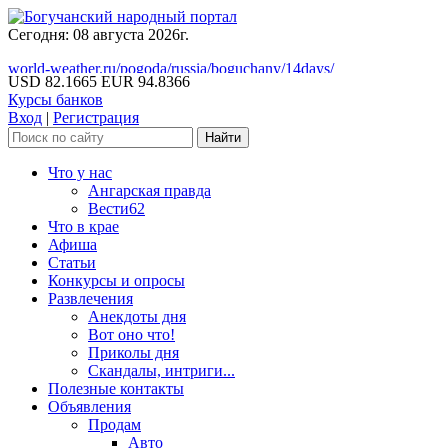
Сегодня: 08 августа 2026г.
world-weather.ru/pogoda/russia/boguchany/14days/
USD 82.1665
EUR 94.8366
Курсы банков
Вход
|
Регистрация
Что у нас
Ангарская правда
Вести62
Что в крае
Афиша
Статьи
Конкурсы и опросы
Развлечения
Анекдоты дня
Вот оно что!
Приколы дня
Скандалы, интриги...
Полезные контакты
Объявления
Продам
Авто