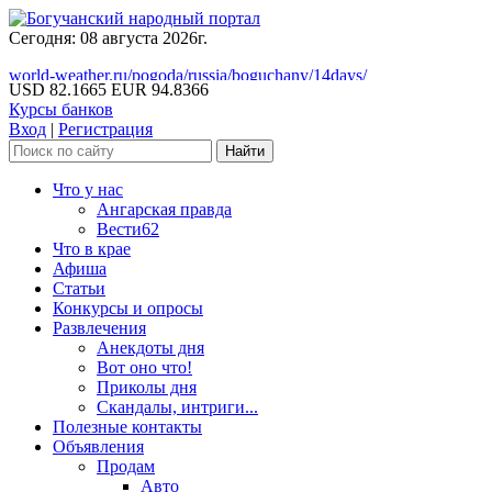
Сегодня: 08 августа 2026г.
world-weather.ru/pogoda/russia/boguchany/14days/
USD 82.1665
EUR 94.8366
Курсы банков
Вход
|
Регистрация
Что у нас
Ангарская правда
Вести62
Что в крае
Афиша
Статьи
Конкурсы и опросы
Развлечения
Анекдоты дня
Вот оно что!
Приколы дня
Скандалы, интриги...
Полезные контакты
Объявления
Продам
Авто