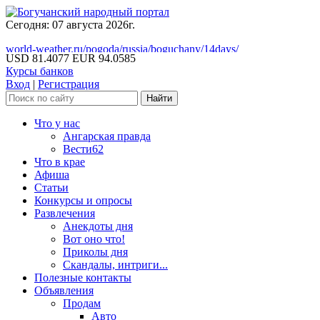
Сегодня: 07 августа 2026г.
world-weather.ru/pogoda/russia/boguchany/14days/
USD 81.4077
EUR 94.0585
Курсы банков
Вход
|
Регистрация
Что у нас
Ангарская правда
Вести62
Что в крае
Афиша
Статьи
Конкурсы и опросы
Развлечения
Анекдоты дня
Вот оно что!
Приколы дня
Скандалы, интриги...
Полезные контакты
Объявления
Продам
Авто