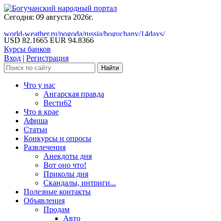
Сегодня: 09 августа 2026г.
world-weather.ru/pogoda/russia/boguchany/14days/
USD 82.1665
EUR 94.8366
Курсы банков
Вход
|
Регистрация
Что у нас
Ангарская правда
Вести62
Что в крае
Афиша
Статьи
Конкурсы и опросы
Развлечения
Анекдоты дня
Вот оно что!
Приколы дня
Скандалы, интриги...
Полезные контакты
Объявления
Продам
Авто