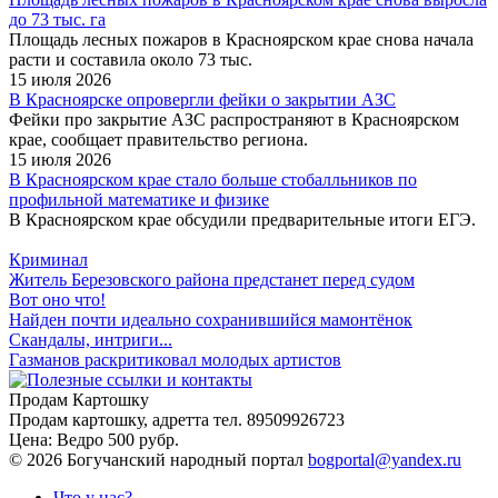
до 73 тыс. га
Площадь лесных пожаров в Красноярском крае снова начала
расти и составила около 73 тыс.
15 июля 2026
В Красноярске опровергли фейки о закрытии АЗС
Фейки про закрытие АЗС распространяют в Красноярском
крае, сообщает правительство региона.
15 июля 2026
В Красноярском крае стало больше стобалльников по
профильной математике и физике
В Красноярском крае обсудили предварительные итоги ЕГЭ.
Криминал
Житель Березовского района предстанет перед судом
Вот оно что!
Найден почти идеально сохранившийся мамонтёнок
Скандалы, интриги...
Газманов раскритиковал молодых артистов
Продам Картошку
Продам картошку, адретта
тел. 89509926723
Цена:
Ведро 500 рубр.
©
2026 Богучанский народный портал
bogportal@yandex.ru
Что у нас?