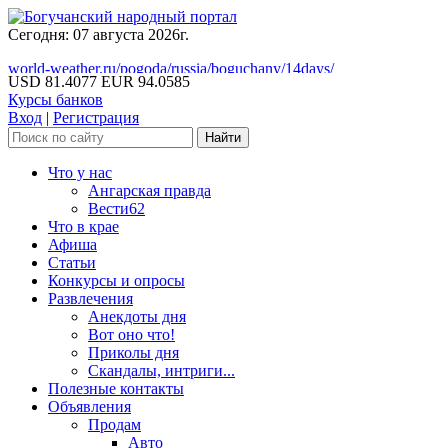
Сегодня: 07 августа 2026г.
world-weather.ru/pogoda/russia/boguchany/14days/
USD 81.4077
EUR 94.0585
Курсы банков
Вход
|
Регистрация
Что у нас
Ангарская правда
Вести62
Что в крае
Афиша
Статьи
Конкурсы и опросы
Развлечения
Анекдоты дня
Вот оно что!
Приколы дня
Скандалы, интриги...
Полезные контакты
Объявления
Продам
Авто