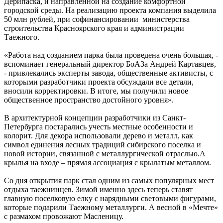
Дерипаска, и направленной на создание комфортной
городской среды. На реализацию проекта компания выделила
50 млн рублей, при софинансировании министерства
строительства Красноярского края и администрации
Таежного.
«Работа над созданием парка была проведена очень большая, -
вспоминает генеральный директор БоАЗа Андрей Картавцев,
- привлекались эксперты завода, общественные активисты, с
которыми разработчики проекта обсуждали все детали,
вносили корректировки. В итоге, мы получили новое
общественное пространство достойного уровня».
В архитектурной концепции разработчики из Санкт-
Петербурга постарались учесть местные особенности и
колорит. Для декора использовали дерево и металл, как
символ единения лесных традиций сибирского поселка и
новой истории, связанной с металлургической отраслью.А
крылья на входе – прямая ассоциация с крылатым металлом.
Со дня открытия парк стал одним из самых популярных мест
отдыха таежнинцев. Зимой именно здесь теперь ставят
главную поселковую елку с нарядными световыми фигурами,
которые подарили Таежному металлурги. А весной в «Мечте»
с размахом провожают Масленицу.