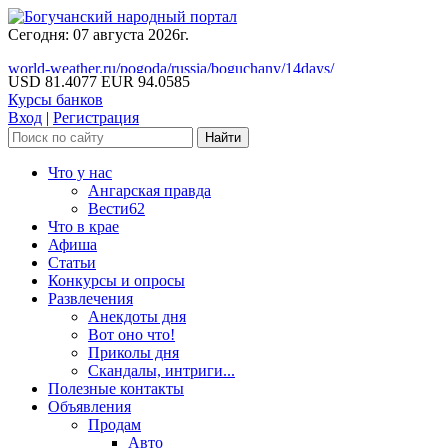
Сегодня: 07 августа 2026г.
world-weather.ru/pogoda/russia/boguchany/14days/
USD 81.4077
EUR 94.0585
Курсы банков
Вход
|
Регистрация
Что у нас
Ангарская правда
Вести62
Что в крае
Афиша
Статьи
Конкурсы и опросы
Развлечения
Анекдоты дня
Вот оно что!
Приколы дня
Скандалы, интриги...
Полезные контакты
Объявления
Продам
Авто