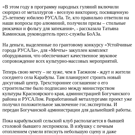
«В этом году в программу народных гуляний включили
сюрприз от металлургов - веселую викторину, посвященную
25-летнему юбилею РУСАЛа. Те, кто правильно ответили на
наши вопросы про алюминий, получили призы – стильные
рюкзачки и фольгу для запекания», - рассказала Татьяна
Каминская, руководитель пресс-службы БоАЗа.
На деньги, выделенные по грантовому конкурсу «Устойчивые
города РУСАЛа», для «Мечты» закуплен комплект
оборудования, что обеспечивает качественное звуковое
сопровождение всех культурно-массовых мероприятий.
Теперь свою мечту – не хуже, чем в Таежном - ждут и жители
соседнего села Карабулы. Там планируют строить новый
досуговый центр. Трехстороннее соглашение о его
строительстве было подписано между министерством
культуры Красноярского края, администрацией Богучанского
района и РУСАЛом. Разработанный металлургами проект уже
получил положительное заключение гос.экспертизы. И
передан Богучанской администрации для дальнейшей работы.
Пока карабульский сельский клуб располагается в бывшей
столовой бывшего леспромхоза. В избушку с печным
отоплением сумели втиснуть небольшую сцену и даже