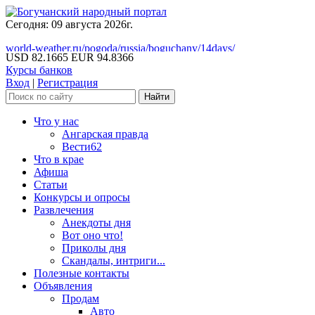
Сегодня: 09 августа 2026г.
world-weather.ru/pogoda/russia/boguchany/14days/
USD 82.1665
EUR 94.8366
Курсы банков
Вход
|
Регистрация
Что у нас
Ангарская правда
Вести62
Что в крае
Афиша
Статьи
Конкурсы и опросы
Развлечения
Анекдоты дня
Вот оно что!
Приколы дня
Скандалы, интриги...
Полезные контакты
Объявления
Продам
Авто