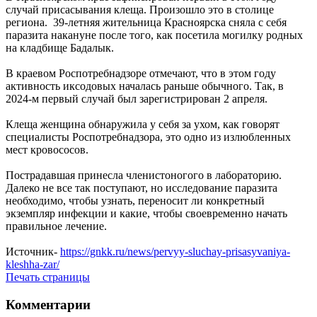
случай присасывания клеща. Произошло это в столице
региона. 39-летняя жительница Красноярска сняла с себя
паразита накануне после того, как посетила могилку родных
на кладбище Бадалык.
В краевом Роспотребнадзоре отмечают, что в этом году
активность иксодовых началась раньше обычного. Так, в
2024-м первый случай был зарегистрирован 2 апреля.
Клеща женщина обнаружила у себя за ухом, как говорят
специалисты Роспотребнадзора, это одно из излюбленных
мест кровососов.
Пострадавшая принесла членистоногого в лабораторию.
Далеко не все так поступают, но исследование паразита
необходимо, чтобы узнать, переносит ли конкретный
экземпляр инфекции и какие, чтобы своевременно начать
правильное лечение.
Источник-
https://gnkk.ru/news/pervyy-sluchay-prisasyvaniya-
kleshha-zar/
Печать страницы
Комментарии