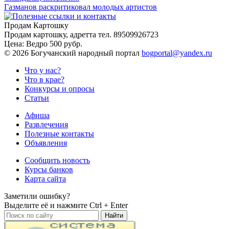
Газманов раскритиковал молодых артистов
Продам Картошку
Продам картошку, адретта
тел. 89509926723
Цена:
Ведро 500 рубр.
©
2026 Богучанский народный портал
bogportal@yandex.ru
Что у нас?
Что в крае?
Конкурсы и опросы
Статьи
Афиша
Развлечения
Полезные контакты
Объявления
Сообщить новость
Курсы банков
Карта сайта
Заметили ошибку?
Выделите её и нажмите
Ctrl + Enter