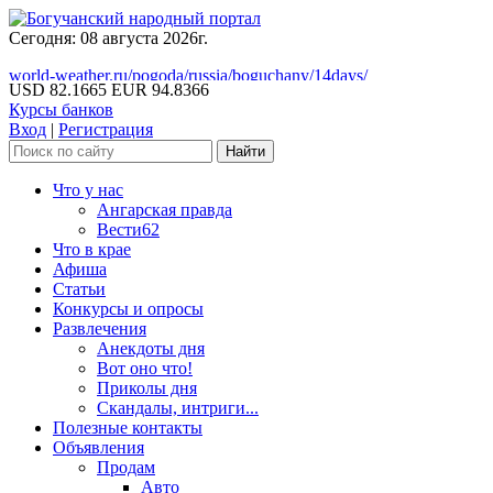
Сегодня: 08 августа 2026г.
world-weather.ru/pogoda/russia/boguchany/14days/
USD 82.1665
EUR 94.8366
Курсы банков
Вход
|
Регистрация
Что у нас
Ангарская правда
Вести62
Что в крае
Афиша
Статьи
Конкурсы и опросы
Развлечения
Анекдоты дня
Вот оно что!
Приколы дня
Скандалы, интриги...
Полезные контакты
Объявления
Продам
Авто