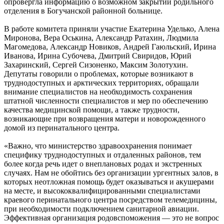
опровергла информацию о возможном закрытии родильного
отделения в Богучанской районной больнице.
В работе комитета приняли участие Екатерина Уделько, Алена
Миронова, Вера Оськина, Александр Ратахин, Людмила
Магомедова, Александр Новиков, Андрей Гаюльский, Ирина
Иванова, Ирина Субочева, Дмитрий Свиридов, Юрий
Захаринский, Сергей Сизоненко, Максим Золотухин.
Депутаты говорили о проблемах, которые возникают в
труднодоступных и арктических территориях, обращали
внимание специалистов на необходимость сохранения
штатной численности специалистов и мер по обеспечению
качества медицинской помощи, а также трудности,
возникающие при возвращения матери и новорожденного
домой из перинатального центра.
«Важно, что министерство здравоохранения понимает
специфику труднодоступных и отдаленных районов, тем
более когда речь идет о внеплановых родах и экстренных
случаях. Нам не обойтись без организации ургентных залов, в
которых неотложная помощь будет оказываться и акушерами
на месте, и высококвалифицированными специалистами
краевого перинатального центра посредством телемедицины,
при необходимости подключением санитарной авиации.
Эффективная организация родовспоможения — это не вопрос