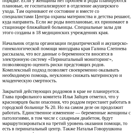
порядке. Если у женщины нет проблем и роды планируются
плановые, ее госпитализируют в отделение акушерского
ухода. Там оценивают ее состояние и вместе со
специалистами Центра охраны материнства и детства решают,
куда направить. Если же роды внеплановые, их принимают в
стационаре ближайшей больницы. Специальные залы для
этого созданы в 18 медицинских учреждениях края.
Начальник отдела организации педиатрической и акушерско-
гинекологической помощи минздрава края Галина Слепнева
рассказала, что все данные о беременности вносятся в
электронную систему «Перинатальный мониторинг»,
позволяющую оценить риски предстоящих родов.
Комплексный подход позволяет своевременно оказывать
необходимую помощь, неуклонно снижать материнскую и
младенческую смертность.
Закрытий действующих роддомов в крае не планируется.
Глава профильного комитета Илья Зайцев отметил, что у
красноярцев были опасения, что роддом перестанет работать в
городской больнице № 20. Но на самом деле он продолжит
работать. Единственное изменение — беременные женщины с
патологиями, в том числе с сахарным диабетом, будут
маршрутизироваться на третий уровень оказания помощи, то
есть в перинатальный центр. Также Наталья Говорушкина