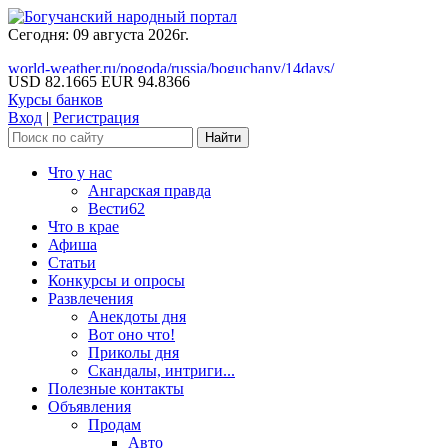
Сегодня: 09 августа 2026г.
world-weather.ru/pogoda/russia/boguchany/14days/
USD 82.1665
EUR 94.8366
Курсы банков
Вход
|
Регистрация
Что у нас
Ангарская правда
Вести62
Что в крае
Афиша
Статьи
Конкурсы и опросы
Развлечения
Анекдоты дня
Вот оно что!
Приколы дня
Скандалы, интриги...
Полезные контакты
Объявления
Продам
Авто