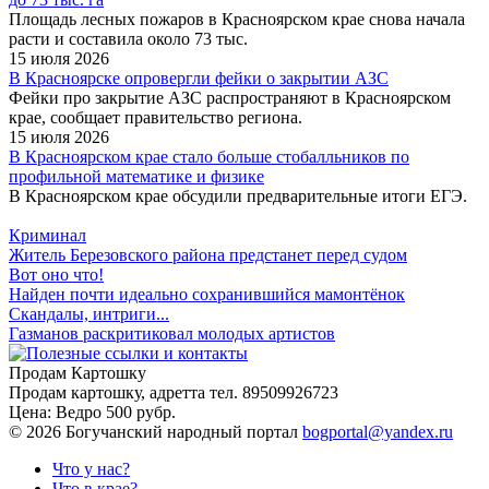
Площадь лесных пожаров в Красноярском крае снова начала
расти и составила около 73 тыс.
15 июля 2026
В Красноярске опровергли фейки о закрытии АЗС
Фейки про закрытие АЗС распространяют в Красноярском
крае, сообщает правительство региона.
15 июля 2026
В Красноярском крае стало больше стобалльников по
профильной математике и физике
В Красноярском крае обсудили предварительные итоги ЕГЭ.
Криминал
Житель Березовского района предстанет перед судом
Вот оно что!
Найден почти идеально сохранившийся мамонтёнок
Скандалы, интриги...
Газманов раскритиковал молодых артистов
Продам Картошку
Продам картошку, адретта
тел. 89509926723
Цена:
Ведро 500 рубр.
©
2026 Богучанский народный портал
bogportal@yandex.ru
Что у нас?
Что в крае?