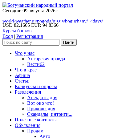
Сегодня: 09 августа 2026г.
world-weather.ru/pogoda/russia/boguchany/14days/
USD 82.1665
EUR 94.8366
Курсы банков
Вход
|
Регистрация
Что у нас
Ангарская правда
Вести62
Что в крае
Афиша
Статьи
Конкурсы и опросы
Развлечения
Анекдоты дня
Вот оно что!
Приколы дня
Скандалы, интриги...
Полезные контакты
Объявления
Продам
Авто