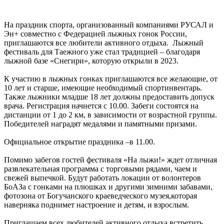
На праздник спорта, организованный компаниями РУСАЛ и
Эн+ совместно с Федерацией лыжных гонок России,
приглашаются все любители активного отдыха. Лыжный
фестиваль для Таежного уже стал традицией – благодаря
лыжной базе «Снегири», которую открыли в 2023.
К участию в лыжных гонках приглашаются все желающие, от
10 лет и старше, имеющие необходимый спортинвентарь.
Также лыжники младше 18 лет должны предоставить допуск
врача. Регистрация начнется с 10.00. Забеги состоятся на
дистанции от 1 до 2 км, в зависимости от возрастной группы.
Победителей наградят медалями и памятными призами.
Официальное открытие праздника –в 11.00.
Помимо забегов гостей фестиваля «На лыжи!» ждет отличная
развлекательная программа с торговыми рядами, чаем и
свежей выпечкой. Будут работать локации от волонтеров
БоАЗа с гонками на плюшках и другими зимними забавами,
фотозона от Богучанского краеведческого музея,которая
наверняка поднимет настроение и детям, и взрослым.
Приглашаем всех любителей активного отдыха встретить