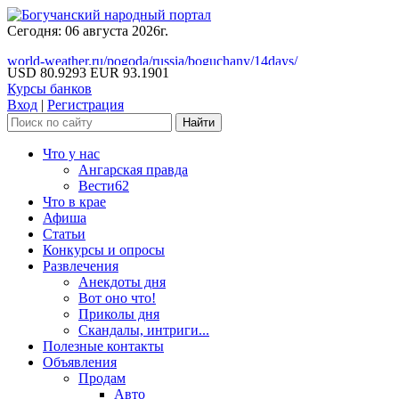
Сегодня: 06 августа 2026г.
world-weather.ru/pogoda/russia/boguchany/14days/
USD 80.9293
EUR 93.1901
Курсы банков
Вход
|
Регистрация
Что у нас
Ангарская правда
Вести62
Что в крае
Афиша
Статьи
Конкурсы и опросы
Развлечения
Анекдоты дня
Вот оно что!
Приколы дня
Скандалы, интриги...
Полезные контакты
Объявления
Продам
Авто