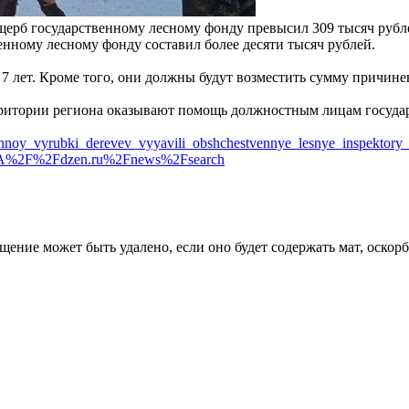
ущерб государственному лесному фонду превысил 309 тысяч руб
енному лесному фонду составил более десяти тысяч рублей.
7 лет. Кроме того, они должны будут возместить сумму причине
ритории региона оказывают помощь должностным лицам государ
konnoy_vyrubki_derevev_vyyavili_obshchestvennye_lesnye_inspektory
%3A%2F%2Fdzen.ru%2Fnews%2Fsearch
щение может быть удалено, если оно будет содержать мат, оскор