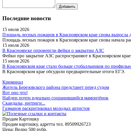
Последние новости
15 июля 2026
Площадь лесных пожаров в Красноярском крае снова выросла до
Площадь лесных пожаров в Красноярском крае снова начала рас
15 июля 2026
В Красноярске опровергли фейки о закрытии АЗС
Фейки про закрытие АЗС распространяют в Красноярском крае,
15 июля 2026
В Красноярском крае стало больше стобалльников по профильн
В Красноярском крае обсудили предварительные итоги ЕГЭ.
Криминал
Житель Березовского района предстанет перед судом
Вот оно что!
Найден почти идеально сохранившийся мамонтёнок
Скандалы, интриги...
Газманов раскритиковал молодых артистов
Продам Картошку
Продам картошку, адретта
тел. 89509926723
Цена:
Ведро 500 рубр.