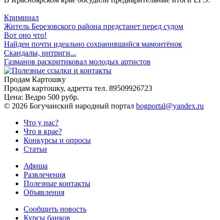
Криминал
Житель Березовского района предстанет перед судом
Вот оно что!
Найден почти идеально сохранившийся мамонтёнок
Скандалы, интриги...
Газманов раскритиковал молодых артистов
Продам Картошку
Продам картошку, адретта
тел. 89509926723
Цена:
Ведро 500 рубр.
©
2026 Богучанский народный портал
bogportal@yandex.ru
Что у нас?
Что в крае?
Конкурсы и опросы
Статьи
Афиша
Развлечения
Полезные контакты
Объявления
Сообщить новость
Курсы банков