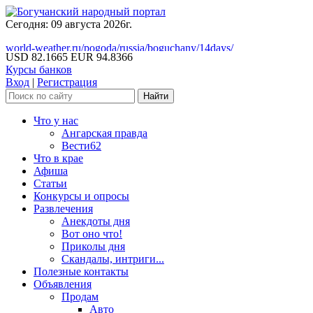
Сегодня: 09 августа 2026г.
world-weather.ru/pogoda/russia/boguchany/14days/
USD 82.1665
EUR 94.8366
Курсы банков
Вход
|
Регистрация
Что у нас
Ангарская правда
Вести62
Что в крае
Афиша
Статьи
Конкурсы и опросы
Развлечения
Анекдоты дня
Вот оно что!
Приколы дня
Скандалы, интриги...
Полезные контакты
Объявления
Продам
Авто