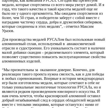
партнеры, как компания РУСАЛ. Сегодня мы презентуем
медали, которые спортсмены со всего мира увезут домой. И я
горд, что такого качества и такой красоты медалей еще не
было ни у одного оргкомитета. Мы ожидаем спортсменов из
более, чем 50 стран, и победители заберут с собой вместе с
наградами частичку сердца, добра и дружелюбия сибиряков,
которые соединены в этих медалях”, - отметил Максим
Уразов.
Для производства медалей РУСАЛом был использован новый
алюминиевый сплав, используемый в авиакосмической
отрасли и судостроении. Его уникальность состоит в наличии
малой добавки скандия – редкоземельного элемента, который
позволяет существенно повысить эксплуатационные свойства
алюминиевых изделий.
“Мы признательны за оказанное доверие. Конечно, для
реализации такого проекта нужна смелость, как и для победы
в любых соревнованиях. Впервые в истории международных
игр были изготовлены медали, которые сочетают в себе не
только уникальные экологичные технологии РУСАЛа, но и
являются редким произведением ювелирного искусства. И
нам очень хочется, чтобы красноярский алюминий оставил
добрый незабываемый след в сердцах обладателей медалей
вместе с теплыми эмоциями, которые останутся с ними от