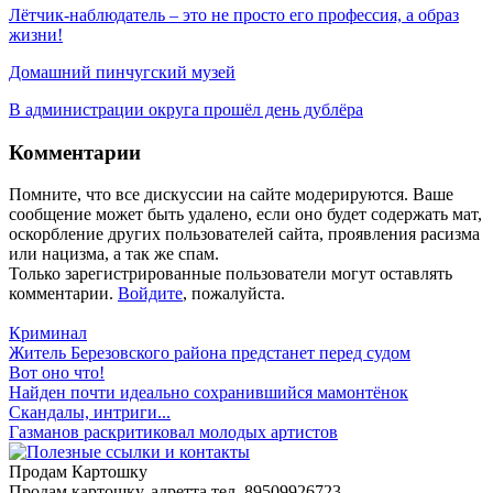
Лётчик-наблюдатель – это не просто его профессия, а образ
жизни!
Домашний пинчугский музей
В администрации округа прошёл день дублёра
Комментарии
Помните, что все дискуссии на сайте модерируются. Ваше
сообщение может быть удалено, если оно будет содержать мат,
оскорбление других пользователей сайта, проявления расизма
или нацизма, а так же спам.
Только зарегистрированные пользователи могут оставлять
комментарии.
Войдите
, пожалуйста.
Криминал
Житель Березовского района предстанет перед судом
Вот оно что!
Найден почти идеально сохранившийся мамонтёнок
Скандалы, интриги...
Газманов раскритиковал молодых артистов
Продам Картошку
Продам картошку, адретта
тел. 89509926723