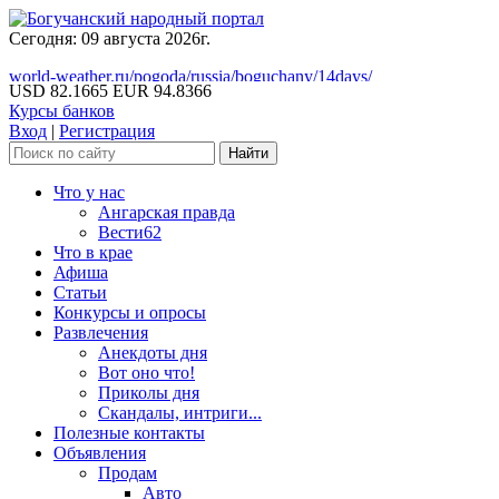
Сегодня: 09 августа 2026г.
world-weather.ru/pogoda/russia/boguchany/14days/
USD 82.1665
EUR 94.8366
Курсы банков
Вход
|
Регистрация
Что у нас
Ангарская правда
Вести62
Что в крае
Афиша
Статьи
Конкурсы и опросы
Развлечения
Анекдоты дня
Вот оно что!
Приколы дня
Скандалы, интриги...
Полезные контакты
Объявления
Продам
Авто