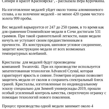
Сибири и красот Красноярска”, - рассказала Вера Курочкина.
На изготовление медалей уйдет около тонны алюминиевого
сплава, а на золочение медалей - не менее 420 грамм чистого
золота 999 пробы.
Вес медалей варьируется от 247 до 250 грамм, в то время как
для сравнения Олимпийские медали в Сочи достигали 531
граммов. При такой сравнительной легкости, наши медали
ничуть не уступают своим предшественникам в
прочности. Их конструкция, шиповое угловое соединение,
защитит конструкцию медали от всех возможных
температурных колебаний.
Кристаллы для медалей будут произведены
компанией Swarovski. При их производстве используется
запатентованная технология Advanced Crystal, которая
гарантирует яркость и сияние. Геометрия огранки позволяет
защитить медали от сколов и сохранить спектральный блеск
граней. Кристаллы, изготовленные по индивидуальному
эскизу специально для Зимней универсиады-2019, прошли
особый усиленный контроль качества, сверхточную огранку с
помощью технологий нового поколения.
Процесс производства одной медали занимает около 4